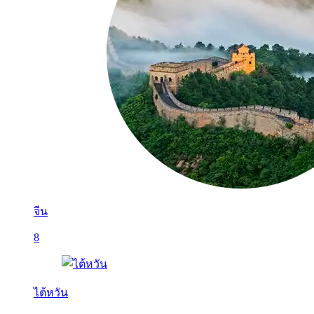
จีน
8
ไต้หวัน