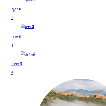
ภูฏาน
2
บาหลี
1
เกาหลี
6