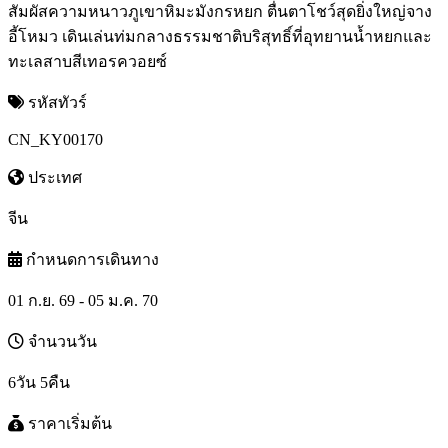
สัมผัสความหนาวภูเขาหิมะมังกรหยก ตื่นตาโชว์สุดยิ่งใหญ่จาง
อี้โหมว เดินเล่นท่มกลางธรรมชาติบริสุทธิ์ที่อุทยานน้ำหยกและ
ทะเลสาบสีเทอรควอยซ์
รหัสทัวร์
CN_KY00170
ประเทศ
จีน
กำหนดการเดินทาง
01 ก.ย. 69 - 05 ม.ค. 70
จำนวนวัน
6วัน 5คืน
ราคาเริ่มต้น